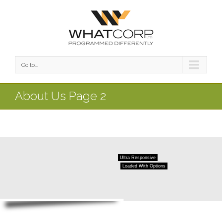
Go to...
About Us Page 2
Ultra Responsive
Loaded With Options