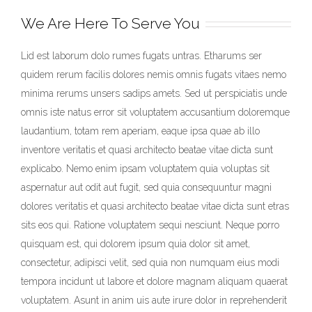
We Are Here To Serve You
Lid est laborum dolo rumes fugats untras. Etharums ser
quidem rerum facilis dolores nemis omnis fugats vitaes nemo
minima rerums unsers sadips amets. Sed ut perspiciatis unde
omnis iste natus error sit voluptatem accusantium doloremque
laudantium, totam rem aperiam, eaque ipsa quae ab illo
inventore veritatis et quasi architecto beatae vitae dicta sunt
explicabo. Nemo enim ipsam voluptatem quia voluptas sit
aspernatur aut odit aut fugit, sed quia consequuntur magni
dolores veritatis et quasi architecto beatae vitae dicta sunt etras
sits eos qui. Ratione voluptatem sequi nesciunt. Neque porro
quisquam est, qui dolorem ipsum quia dolor sit amet,
consectetur, adipisci velit, sed quia non numquam eius modi
tempora incidunt ut labore et dolore magnam aliquam quaerat
voluptatem. Asunt in anim uis aute irure dolor in reprehenderit