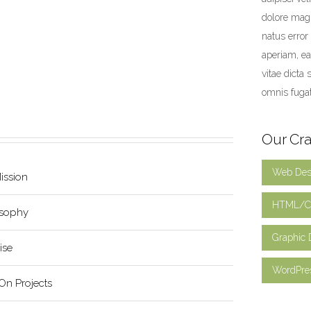
dolore magn
natus erro
aperiam, eaq
vitae dicta
omnis fuga
Our Cra
Web Des
ssion
HTML/C
osophy
Graphic 
ise
WordPre
On Projects