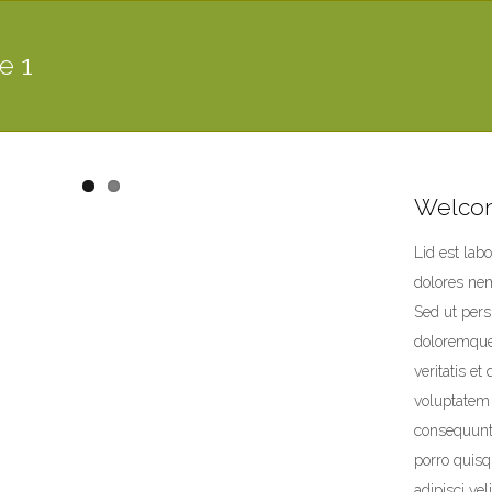
e 1
Welcom
Lid est lab
dolores ne
Sed ut pers
doloremque 
veritatis e
voluptatem 
consequuntu
porro quisq
adipisci ve