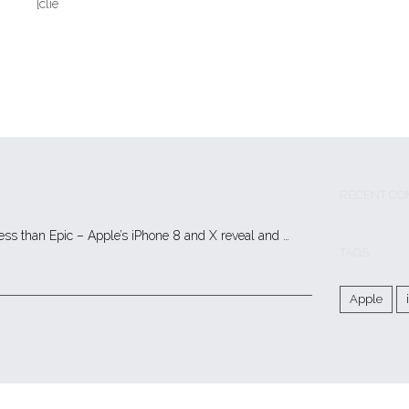
[clie
RECENT CO
less than Epic – Apple’s iPhone 8 and X reveal and …
TAGS
Apple