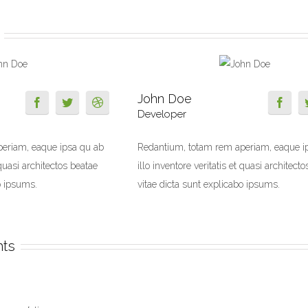
John Doe
Developer
eriam, eaque ipsa qu ab
Redantium, totam rem aperiam, eaque i
t quasi architectos beatae
illo inventore veritatis et quasi architect
o ipsums.
vitae dicta sunt explicabo ipsums.
nts