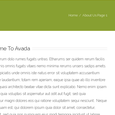
Home
/
About Us Page 1
e To Avada
orum dolo rumes fugats untras. Etharums ser quidem rerum facilis
mis omnis fugats vitaes nemo minima rerums unsers sadips amets.
piciatis unde omnis iste natus error sit voluptatem accusantium
laudantium, totam rem aperiam, eaque ipsa quae ab illo inventore
t quasi architecto beatae vitae dicta sunt explicabo. Nemo enim ipsam
quia voluptas sit aspernatur aut odit aut fugit, sed quia
r magni dolores eos qui ratione voluptatem sequi nesciunt.. Neque
uam est, qui dolorem ipsum quia dolor sit amet, consectetur,
lit, sed quia non numquam eius modi tempora incidunt ut labore