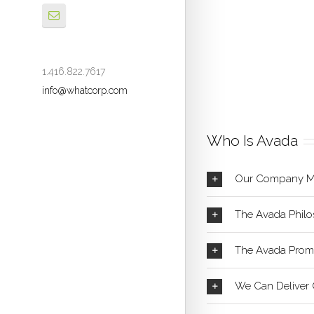
1.416.822.7617
info@whatcorp.com
Who Is Avada
Our Company Mi
The Avada Phil
The Avada Prom
We Can Deliver 