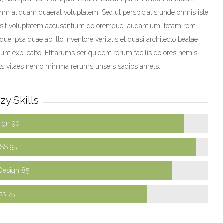
m aliquam quaerat voluptatem. Sed ut perspiciatis unde omnis iste
r sit voluptatem accusantium doloremque laudantium, totam rem
ue ipsa quae ab illo inventore veritatis et quasi architecto beatae
 sunt explicabo. Etharums ser quidem rerum facilis dolores nemis
ts vitaes nemo minima rerums unsers sadips amets.
zy Skills
ign 90
SS 95
Design 85
ss 75